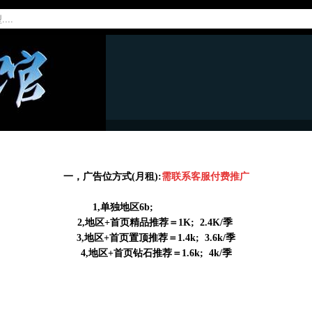
一，广告位方式(月租):
需联系客服付费推广
1,单独地区6b;
2,地区+首页精品推荐＝1K; 2.4K/
季
3,地区+首页置顶推荐＝1.4k; 3.6k/季
4,地区+首页钻石推荐＝1.6k; 4k/
季