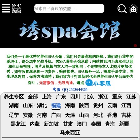
我们是一个最优秀的养生SPA会馆，我们只走最高端的路线，我们是行业中的
爱玛仕，是公鸡中的战斗机。诱SPA养生会馆承诺：网站技师均为真实生活照
和生活短视频，照片及视频与本人均一致相同，个别技师本人比照片更加优
秀，如有假冒愿承担一切责任，赔偿损失。SPA服务一流，按摩手法专业，养
生理念超前，保养方法独特；我们致力于打造新
时代全球养生SPA平台而努力
奋斗，
无需微信，无痕沟通
。请点
客服 QQ 2593644365
养生专区
全部
上海
广东
四川
北京
浙江
重庆
江苏
湖南
山东
湖北
福建
海南
陕西
贵州
云南
江西
辽宁
安徽
河南
广西
天津
山西
河北
香港
吉林
黑龙江
内蒙
新加坡
甘肃
澳门
泰国
青海
新疆
马来西亚