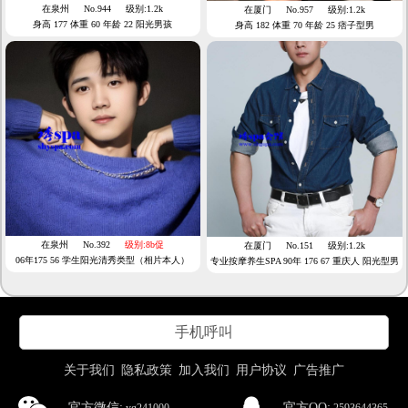
在泉州
No.944
级别:1.2k
在厦门
No.957
级别:1.2k
身高 177 体重 60 年龄 22 阳光男孩
身高 182 体重 70 年龄 25 痞子型男
在泉州
No.392
级别:8b促
在厦门
No.151
级别:1.2k
06年175 56 学生阳光清秀类型（相片本人）
专业按摩养生SPA 90年 176 67 重庆人 阳光型男
成熟爷们 本月在上海
手机呼叫
关于我们
隐私政策
加入我们
用户协议
广告推广
官方微信:
官方QQ: