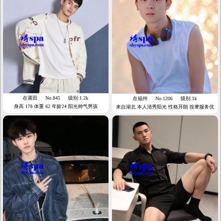
在莆田
No.845
级别:1.2k
在福州
No.1206
级别:1k
身高 178 体重 62 年龄24 阳光帅气男孩
来自湖北 本人清秀阳光 性格开朗 按摩服务优