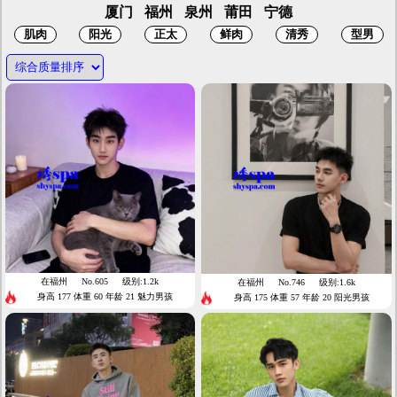
厦门
福州
泉州
莆田
宁德
在福州
No.605
级别:1.2k
在福州
No.746
级别:1.6k
身高 177 体重 60 年龄 21 魅力男孩
身高 175 体重 57 年龄 20 阳光男孩