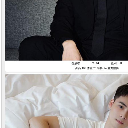
在成都
No.64
级别:1.2k
身高 186 体重 75 年龄 24 魅力型男