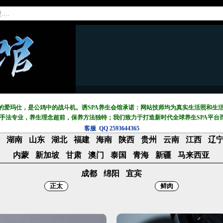
中的爱玛仕，是公鸡中的战斗机。诱SPA养生会馆承诺：网站技师均为真实生活照和生
摩手法专业，养生理念超前，保养方法独特；我们致力于打造新
时代全球养生SPA平台
客服 QQ 2593644365
苏
湖南
山东
湖北
福建
海南
陕西
贵州
云南
江西
辽
内蒙
新加坡
甘肃
澳门
泰国
青海
新疆
马来西亚
成都
绵阳
宜宾