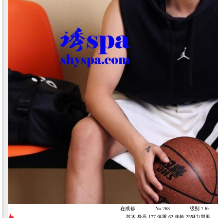
在成都
No.763
级别:1.6k
苏木 身高 177 体重 62 年龄 25魅力型男