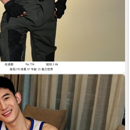
在成都
No.724
级别:1.6k
身高178 体重 67 年龄 25 魅力型男