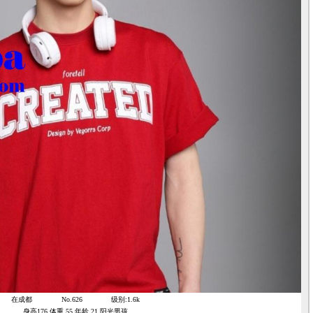
在成都
No.626
级别:1.6k
身高176 体重 55 年龄 21 阳光男孩